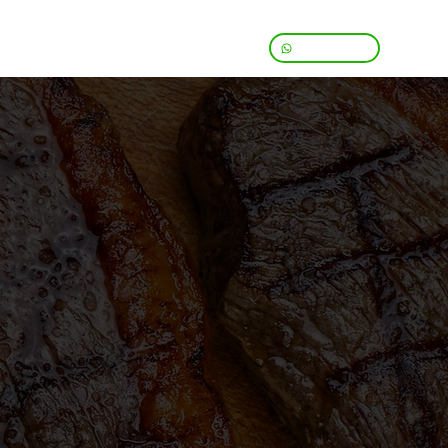
çamento
Blog
31 99842-3911