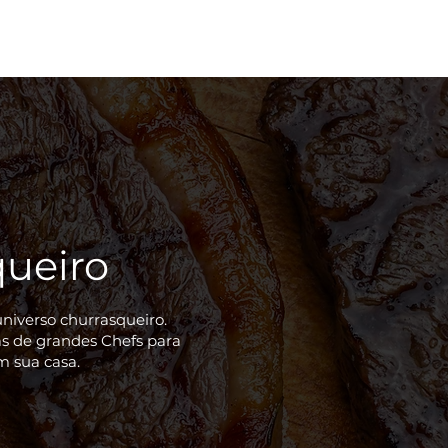
rasqueiras
Produtos e Acessórios
Carvão & Lenha
Or
queiro
universo churrasqueiro.
cas de grandes Chefs para
m sua casa.