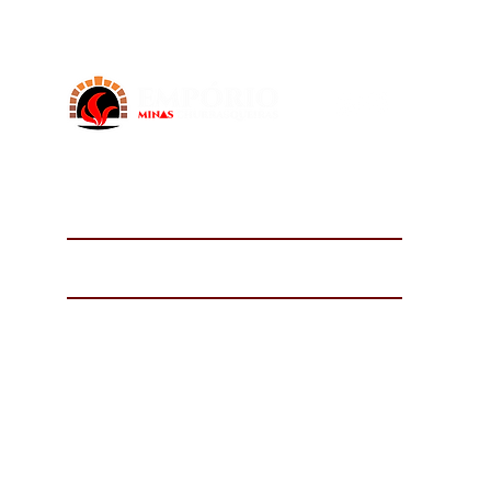
Ser uma empresa de referência no mercado de
churrasqueiras, fornos e fogões à lenha de alvenaria; ser
reconhecida como melhor opção, pela qualidade de
nossos produtos, serviços e relacionamentos prestados.
(31) 3417-9294
(31) 99842-3911
emporiominaschurrasqueiras@gmail.com
Av. Abílio Machado, 821 - Dom Bosco, Belo Horizonte -
MG, 30830-093