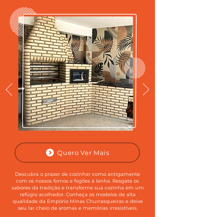
Quero Ver Mais
Descubra o prazer de cozinhar como antigamente
com os nossos fornos e fogões à lenha. Resgate os
sabores da tradição e transforme sua cozinha em um
refúgio acolhedor. Conheça os modelos de alta
qualidade da Empório Minas Churrasqueiras e deixe
seu lar cheio de aromas e memórias irresistíveis.