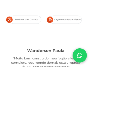
Wanderson Paula
"Muito bem construido meu fogão a lenha
completo, recomendo demais essa empresa
ÁGEIS competentes discretos."
Marcos Silva
"Atendimento excelente de toda a equipe
rapidez na execução dos serviços minha
churrasqueira ficou muito top."
Rodrigo Franco
"Ótima loja com muita variedade de acessórios